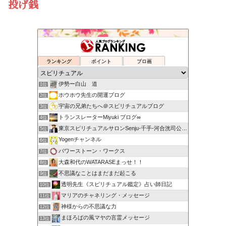
投げ銭
ランキング
ポイント
ブロ画
伊勢ー白山 道
1位
ホウホウ先生の開運ブログ
2位
宇宙の兄弟たちへ＠スピリチュアルブログ
3位
トランスレーターMiyuki ブログ∞
4位
東京スピリチュアルサロンSenju-千手-河合洸司公式ブログ
5位
Yogenチャンネル
6位
パワーストーン・ワークス
7位
大森和代のWATARASEまっせ！！
8位
不思議なことはまだまだ起こる
9位
透明先生《スピリチュアル鑑定》占い師日記
10位
マリアのチャネリング・メッセージ
11位
神様からの不思議な力
12位
まほろばの風マヤの言霊メッセージ
13位